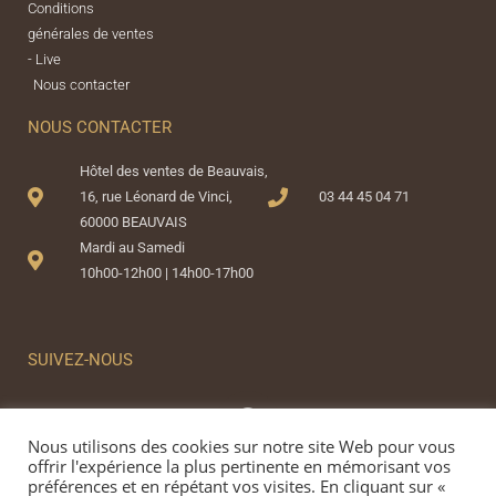
Conditions
générales de ventes
- Live
Nous contacter
NOUS CONTACTER
Hôtel des ventes de Beauvais,
16, rue Léonard de Vinci,
03 44 45 04 71
60000 BEAUVAIS
Mardi au Samedi
10h00-12h00 | 14h00-17h00
SUIVEZ-NOUS
Nous utilisons des cookies sur notre site Web pour vous
offrir l'expérience la plus pertinente en mémorisant vos
préférences et en répétant vos visites. En cliquant sur «